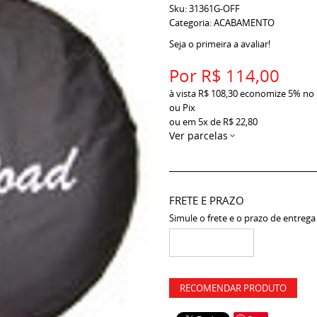
Sku:
31361G-OFF
Categoria:
ACABAMENTO
Seja o primeira a avaliar!
Por
R$ 114,00
à vista
R$ 108,30
economize
5%
no
ou Pix
ou em
5x
de
R$ 22,80
Ver parcelas
FRETE E PRAZO
Simule o frete e o prazo de entrega
RECOMENDAR PRODUTO