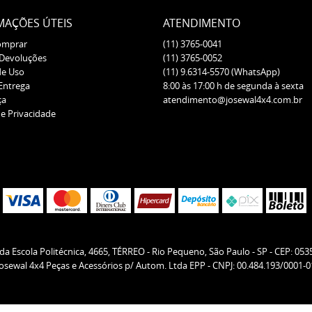
MAÇÕES ÚTEIS
ATENDIMENTO
omprar
(11)
3765-0041
 Devoluções
(11)
3765-0052
de Uso
(11)
9.6314-5570
(WhatsApp)
 Entrega
8:00 às 17:00 h de segunda à sexta
ça
atendimento@josewal4x4.com.br
de Privacidade
da Escola Politécnica, 4665, TÉRREO
-
Rio Pequeno, São Paulo
-
SP
-
CEP: 053
Josewal 4x4 Peças e Acessórios p/ Autom. Ltda EPP - CNPJ: 00.484.193/0001-0