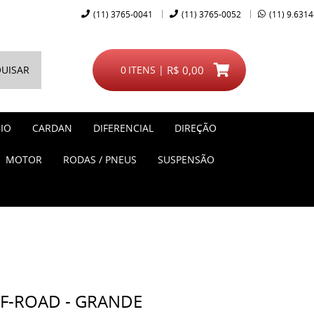
(11)
3765-0041
(11)
3765-0052
(11)
9.6314
UISAR
0
ITENS
R$ 0,00
IO
CARDAN
DIFERENCIAL
DIREÇÃO
MOTOR
RODAS / PNEUS
SUSPENSÃO
FF-ROAD - GRANDE