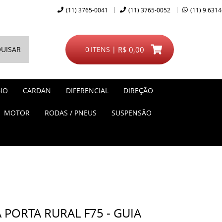
(11)
3765-0041
(11)
3765-0052
(11)
9.6314
UISAR
0
ITENS
R$ 0,00
IO
CARDAN
DIFERENCIAL
DIREÇÃO
MOTOR
RODAS / PNEUS
SUSPENSÃO
PORTA RURAL F75 - GUIA