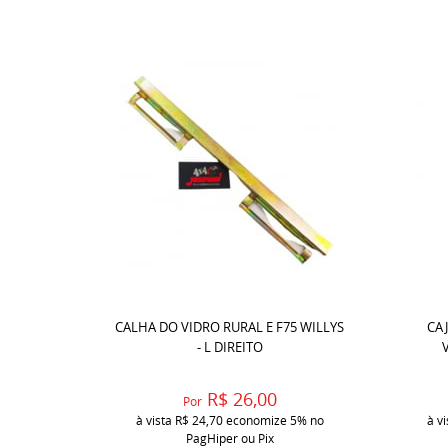
CALHA DO VIDRO RURAL E F75 WILLYS
CA
- L DIREITO
R$ 26,00
Por
à vista
R$ 24,70
economize
5%
no
à v
PagHiper ou Pix