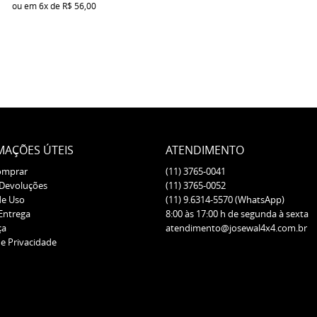
ou em
6x
de
R$ 56,00
MAÇÕES ÚTEIS
ATENDIMENTO
omprar
(11)
3765-0041
 Devoluções
(11)
3765-0052
de Uso
(11)
9.6314-5570
(WhatsApp)
 Entrega
8:00 às 17:00 h de segunda à sexta
ça
atendimento@josewal4x4.com.br
de Privacidade