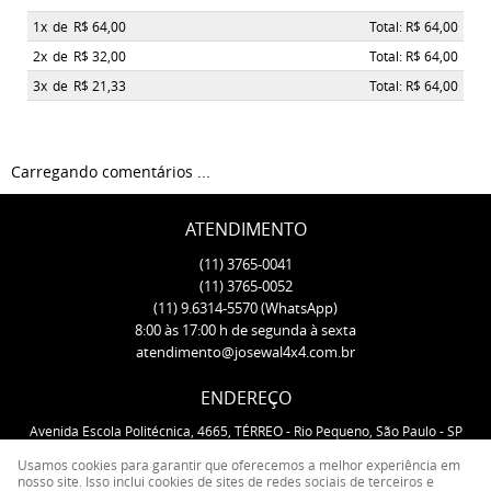
1x
de
R$ 64,00
Total: R$ 64,00
2x
de
R$ 32,00
Total: R$ 64,00
3x
de
R$ 21,33
Total: R$ 64,00
Carregando comentários ...
ATENDIMENTO
(11)
3765-0041
(11)
3765-0052
(11)
9.6314-5570
(WhatsApp)
8:00 às 17:00 h de segunda à sexta
atendimento@josewal4x4.com.br
ENDEREÇO
Avenida Escola Politécnica, 4665, TÉRREO
-
Rio Pequeno, São Paulo
-
SP
CEP: 05350-000
Usamos cookies para garantir que oferecemos a melhor experiência em
nosso site. Isso inclui cookies de sites de redes sociais de terceiros e