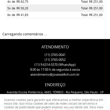
4x
de
R$ 62,75
Total: R$ 251,00
5x
de
R$ 50,20
Total: R$ 251,00
6x
de
R$ 41,83
Total: R$ 251,00
Carregando comentários ...
ATENDIMENTO
(11)
3765-0041
(11)
3765-0052
(11)
9.6314-5570
(WhatsApp)
8:00 às 17:00 h de segunda à sexta
atendimento@josewal4x4.com.br
ENDEREÇO
Avenida Escola Politécnica, 4665, TÉRREO
-
Rio Pequeno, São Paulo
-
SP
CEP: 05350-000
Usamos cookies para garantir que oferecemos a melhor experiência em
nosso site. Isso inclui cookies de sites de redes sociais de terceiros e
cookies de publicidade que podem analisar seu uso deste site. Para mais
LOJA VIRTUAL CRIADA POR