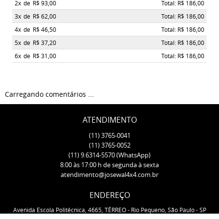
2x
de
R$ 93,00
Total: R$ 186,00
3x
de
R$ 62,00
Total: R$ 186,00
4x
de
R$ 46,50
Total: R$ 186,00
5x
de
R$ 37,20
Total: R$ 186,00
6x
de
R$ 31,00
Total: R$ 186,00
Carregando comentários ...
ATENDIMENTO
(11)
3765-0041
(11)
3765-0052
(11)
9.6314-5570
(WhatsApp)
8:00 às 17:00 h de segunda à sexta
atendimento@josewal4x4.com.br
ENDEREÇO
Avenida Escola Politécnica, 4665, TÉRREO
-
Rio Pequeno, São Paulo
-
SP
CEP: 05350-000