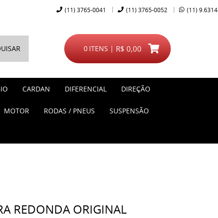
(11)
3765-0041
(11)
3765-0052
(11)
9.6314
UISAR
0
ITENS
R$ 0,00
IO
CARDAN
DIFERENCIAL
DIREÇÃO
MOTOR
RODAS / PNEUS
SUSPENSÃO
RA REDONDA ORIGINAL