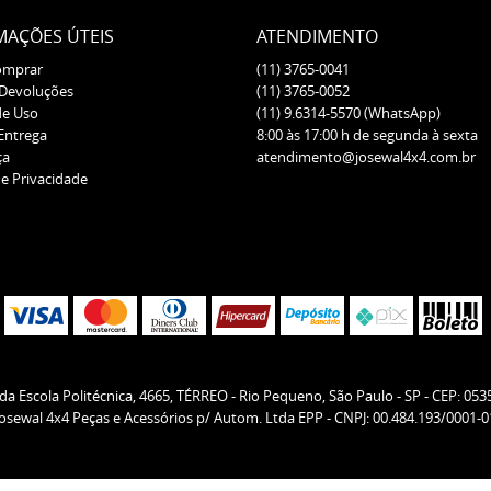
MAÇÕES ÚTEIS
ATENDIMENTO
omprar
(11)
3765-0041
 Devoluções
(11)
3765-0052
de Uso
(11)
9.6314-5570
(WhatsApp)
 Entrega
8:00 às 17:00 h de segunda à sexta
ça
atendimento@josewal4x4.com.br
de Privacidade
da Escola Politécnica, 4665, TÉRREO
-
Rio Pequeno, São Paulo
-
SP
-
CEP: 053
Josewal 4x4 Peças e Acessórios p/ Autom. Ltda EPP - CNPJ: 00.484.193/0001-0